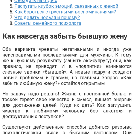
Съездить на отдых
Распутать клубок эмоций, связанных с женой
Как бороться с грустными воспоминаниями?
Что делать нельзя и почему?
Советы семейного психолога
Как навсегда забыть бывшую жену
Оба варианта чреваты негативными и иногда уже
неисправимыми последствиями для мужчины. К тому
же к нужному результату (забыть экс-супругу) они, как
правило, не приводят. И в «подпитии» начинаются
слёзные звонки «бывшей». А новые подруги создают
новые проблемы и травмы, но главный вопрос: «Как
забыть любимую жену?» остаётся открытым.
Но задачу надо решать! Жизнь с постоянной болью и
тоской теряет своё качество и смысл, лишает энергии
для достижения целей. Куда их деть? Как заглушить
чувство к любимому человеку без алкоголя и
деструктивных поступков?
Существуют действенные способы добиться разрыва
психологической связи с бывшим партнёром. Они