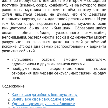
желание вернуться к «бывшей». Во втором – совершив
поступок (измена, ссора, конфликт), из-за которого пара
рассталась, мужчина сожалеет о нём, потому что не
хотел лишаться семьи, не думал, что его действия
выплывут наружу, не ожидал такой реакции жены. И уж
тем более остро переживает разрыв мужчина, если
инициатором была его «бывшая». Образовавшийся
сплав любви, обиды, уязвлённого самолюбия,
непонимания, растерянности, тоски и одиночества может
разрушительно сказаться даже на самой устойчивой
психике. Отсюда два самых распространённых варианта
развития событий:
«глушение» острых эмоций алкоголем,
адреналином и другими зависимостями;
необдуманные, скоропалительные новые
отношения или череда сексуальных связей на одну
ночь.
Содержание
Как навсегда забыть бывшую жену
Занять всё своё свободное время
Уделить время друзьям и близким