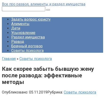
Перейти
Все про развод, алименты и раздел имущества
к
Поиск:
контенту
Задать вопрос юристу
Алименты
Дети
Усыновление
Раздел имущества
Развод
Брачный договор
Советы психолога
Главная
»
Советы психолога
Как скорее забыть бывшую жену
после развода: эффективные
методы
Опубликовано:
05.11.2019
Рубрика:
Советы психолога