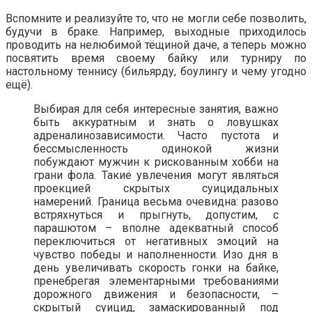
Вспомните и реализуйте то, что не могли себе позволить,
будучи в браке. Например, выходные приходилось
проводить на нелюбимой тёщиной даче, а теперь можно
посвятить время своему байку или турниру по
настольному теннису (бильярду, боулингу и чему угодно
ещё).
Выбирая для себя интересные занятия, важно
быть аккуратным и знать о ловушках
адреналинозависимости. Часто пустота и
бессмысленность одинокой жизни
побуждают мужчин к рискованным хобби на
грани фола. Такие увлечения могут являться
проекцией скрытых суицидальных
намерений. Граница весьма очевидна: разово
встряхнуться и прыгнуть, допустим, с
парашютом – вполне адекватный способ
переключиться от негативных эмоций на
чувство победы и наполненности. Изо дня в
день увеличивать скорость гонки на байке,
пренебрегая элементарными требованиями
дорожного движения и безопасности, –
скрытый суицид, замаскированный под